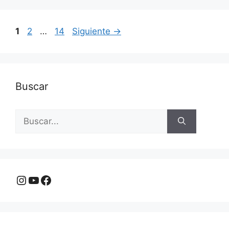
Página
Página
Página
1
2
…
14
Siguiente
→
Buscar
Buscar:
Instagram
YouTube
Facebook