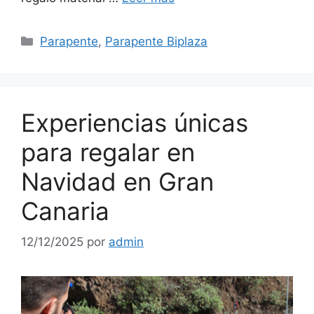
Categorías
Parapente
,
Parapente Biplaza
Experiencias únicas
para regalar en
Navidad en Gran
Canaria
12/12/2025
por
admin