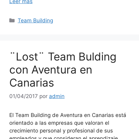
Leer más
Categorías
Team Building
¨Lost¨ Team Bulding
con Aventura en
Canarias
01/04/2017
por
admin
El Team Building de Aventura en Canarias está
orientado a las empresas que valoran el
crecimiento personal y profesional de sus
empleados y que consideran el aprendizaje